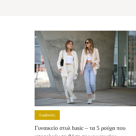
Συμβουλές
Γυναικείο στυλ basic – τα 5 ρούχα που