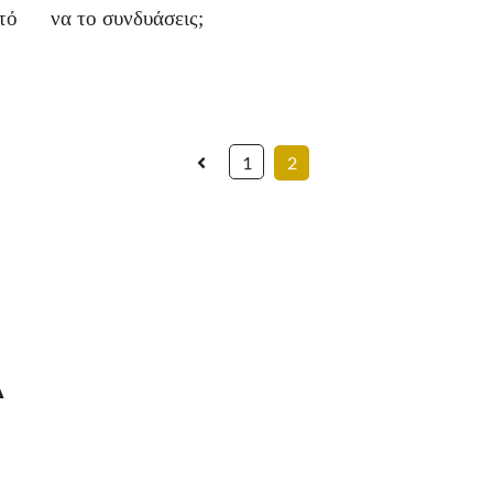
τό
να το συνδυάσεις;
1
2
Α