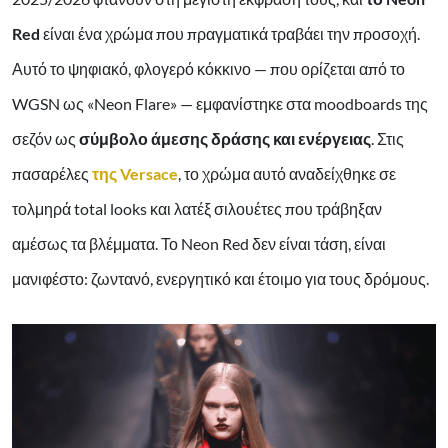
Red
είναι ένα χρώμα που πραγματικά τραβάει την προσοχή.
Αυτό το ψηφιακό, φλογερό κόκκινο — που ορίζεται από το
WGSN ως «Neon Flare» — εμφανίστηκε στα moodboards της
σεζόν ως
σύμβολο άμεσης δράσης και ενέργειας
. Στις
πασαρέλες
της Versace
, το χρώμα αυτό αναδείχθηκε σε
τολμηρά total looks και λατέξ σιλουέτες που τράβηξαν
αμέσως τα βλέμματα. Το Neon Red δεν είναι τάση, είναι
μανιφέστο: ζωντανό, ενεργητικό και έτοιμο για τους δρόμους.