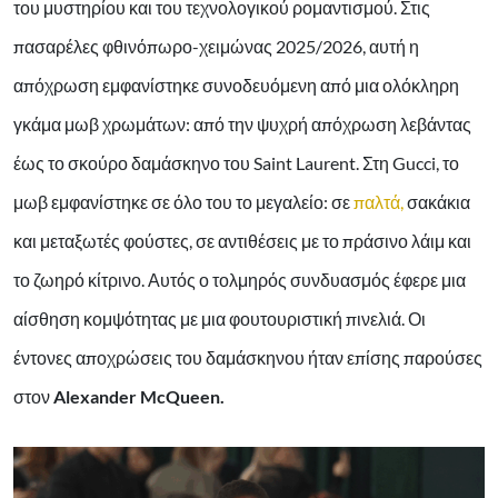
του μυστηρίου και του τεχνολογικού ρομαντισμού. Στις
πασαρέλες φθινόπωρο-χειμώνας 2025/2026, αυτή η
απόχρωση εμφανίστηκε συνοδευόμενη από μια ολόκληρη
γκάμα μωβ χρωμάτων: από την ψυχρή απόχρωση λεβάντας
έως το σκούρο δαμάσκηνο του Saint Laurent. Στη Gucci, το
μωβ εμφανίστηκε σε όλο του το μεγαλείο: σε
παλτά,
σακάκια
και μεταξωτές φούστες, σε αντιθέσεις με το πράσινο λάιμ και
το ζωηρό κίτρινο. Αυτός ο τολμηρός συνδυασμός έφερε μια
αίσθηση κομψότητας με μια φουτουριστική πινελιά. Οι
έντονες αποχρώσεις του δαμάσκηνου ήταν επίσης παρούσες
στον
Alexander McQueen.