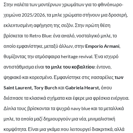
Στην παλέτα των μοντέρνων χρωμάτων για το φθινόπωρο-
χειμώνα 2025/2026, τα μπλε χρώματα στήνουν μια δροσερή,
εκλεπτυσμένη αφήγηση της σεζόν. Στην πρώτη θέση
βρίσκεται το Retro Blue: ένα απαλό, νοσταλγικό μπλε, το
οποίο εμφανίστηκε, μεταξύ άλλων, στην
Emporio Armani
,
θυμίζοντας την ατμόσφαιρα heritage revival. Ένα ισχυρό
αντιστάθμισμα είναι
το μπλε του κοβαλτίου
: έντονο,
ψηφιακό και κορεσμένο. Εμφανίστηκε στις πασαρέλες
των
Saint Laurent, Tory Burch
και
Gabriela Hearst,
όπου
διέσπασε τα κλασικά σχήματα και έφερε μια φρέσκια ενέργεια.
Δίπλα τους βρίσκονται τα ψυχρά navy blue και τα μεταλλικά
μπλε, τα οποία μαζί δημιουργούν μια νέα, μινιμαλιστική
κομψότητα. Είναι μια γκάμα που λειτουργεί διακριτικά, αλλά