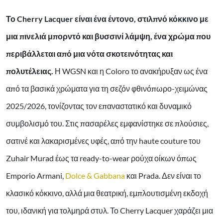
Το Cherry Lacquer είναι ένα έντονο, στιλπνό κόκκινο με
μια πινελιά μπορντό και βυσσινί λάμψη, ένα χρώμα που
περιβάλλεται από μια νότα σκοτεινότητας και
πολυτέλειας.
Η WGSN και η Coloro το ανακήρυξαν ως ένα
από τα βασικά χρώματα για τη σεζόν φθινόπωρο-χειμώνας
2025/2026, τονίζοντας τον επαναστατικό και δυναμικό
συμβολισμό του. Στις πασαρέλες εμφανίστηκε σε πλούσιες,
σατινέ και λακαρισμένες υφές, από την haute couture του
Zuhair Murad έως τα ready-to-wear ρούχα οίκων όπως
Emporio Armani,
Dolce & Gabbana
και Prada. Δεν είναι το
κλασικό κόκκινο, αλλά μια θεατρική, εμπλουτισμένη εκδοχή
του, ιδανική για τολμηρά στυλ. Το Cherry Lacquer χαράζει μια