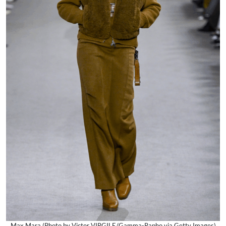
Max Mara (Photo by Victor VIRGILE/Gamma-Rapho via Getty Images)