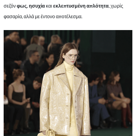
σεζόν
φως, ησυχία
και
εκλεπτυσμένη απλότητα
, χωρίς
φασαρία, αλλά με έντονο αποτέλεσμα.