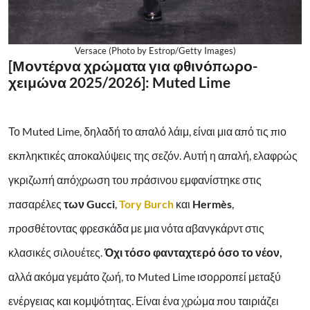
Versace (Photo by Estrop/Getty Images)
[Μοντέρνα χρώματα για φθινόπωρο-
χειμώνα 2025/2026]: Muted Lime
Το Muted Lime, δηλαδή το απαλό λάιμ, είναι μια από τις πιο
εκπληκτικές αποκαλύψεις της σεζόν. Αυτή η απαλή, ελαφρώς
γκριζωπή απόχρωση του πράσινου εμφανίστηκε στις
πασαρέλες
των Gucci
,
Tory Burch
και
Hermès
,
προσθέτοντας φρεσκάδα με μια νότα αβανγκάρντ στις
κλασικές σιλουέτες.
Όχι τόσο φανταχτερό όσο το νέον,
αλλά ακόμα γεμάτο ζωή, το Muted Lime ισορροπεί μεταξύ
ενέργειας και κομψότητας. Είναι ένα χρώμα που ταιριάζει