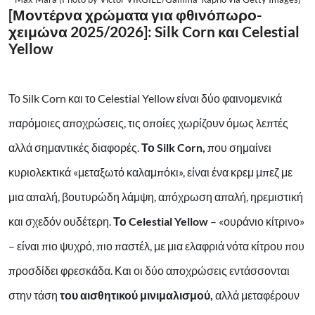
[Μοντέρνα χρώματα για φθινόπωρο-
χειμώνα 2025/2026]: Silk Corn και Celestial
Yellow
Το Silk Corn και το Celestial Yellow είναι δύο φαινομενικά
παρόμοιες αποχρώσεις, τις οποίες χωρίζουν όμως λεπτές
αλλά σημαντικές διαφορές.
Το Silk Corn,
που σημαίνει
κυριολεκτικά «μεταξωτό καλαμπόκι», είναι ένα κρεμ μπεζ με
μια απαλή, βουτυρώδη λάμψη, απόχρωση απαλή, ηρεμιστική
και σχεδόν ουδέτερη.
Το Celestial Yellow
– «ουράνιο κίτρινο»
– είναι πιο ψυχρό, πιο παστέλ, με μια ελαφριά νότα κίτρου που
προσδίδει φρεσκάδα. Και οι δύο αποχρώσεις εντάσσονται
στην τάση
του αισθητικού μινιμαλισμού,
αλλά μεταφέρουν