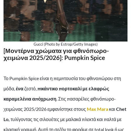
Gucci (Photo by Estrop/Getty Images)
[Μοντέρνα χρώματα για φθινόπωρο-
χειμώνα 2025/2026]: Pumpkin Spice
Το Pumpkin Spice είναι η πεμπτουσία του φθινοπώρου στη
μόδα,
ένα
ζεστό,
πικάντικο πορτοκαλί με ελαφρώς
καραμελένια απόχρωση
. Στις πασαρέλες φθινόπωρο-
χειμώνας 2025/2026 εμφανίστηκε στους
Max Mara
και
Chet
Lo,
τυλίγοντας τις σιλουέτες με μαλακά πλεκτά και παλτά με
κλασική γραμμή. Αυτή τη σεζόν το φοράμε σε total look ή ως