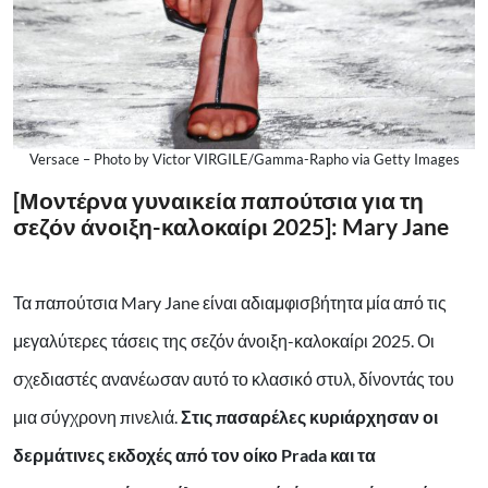
Versace – Photo by Victor VIRGILE/Gamma-Rapho via Getty Images
[Μοντέρνα γυναικεία παπούτσια για τη
σεζόν άνοιξη-καλοκαίρι 2025]: Mary Jane
Τα παπούτσια Mary Jane είναι αδιαμφισβήτητα μία από τις
μεγαλύτερες τάσεις της σεζόν άνοιξη-καλοκαίρι 2025. Οι
σχεδιαστές ανανέωσαν αυτό το κλασικό στυλ, δίνοντάς του
μια σύγχρονη πινελιά.
Στις πασαρέλες κυριάρχησαν οι
δερμάτινες εκδοχές από τον οίκο Prada και τα