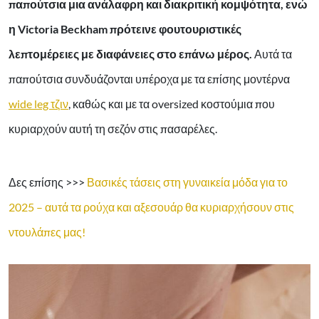
παπούτσια μια ανάλαφρη και διακριτική κομψότητα, ενώ
η Victoria Beckham πρότεινε φουτουριστικές
λεπτομέρειες με διαφάνειες στο επάνω μέρος.
Αυτά τα
παπούτσια συνδυάζονται υπέροχα με τα επίσης μοντέρνα
wide leg τζιν
, καθώς και με τα oversized κοστούμια που
κυριαρχούν αυτή τη σεζόν στις πασαρέλες.
Δες επίσης >>>
Βασικές τάσεις στη γυναικεία μόδα για το
2025 – αυτά τα ρούχα και αξεσουάρ θα κυριαρχήσουν στις
ντουλάπες μας!