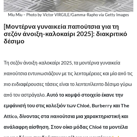
Miu Miu – Photo by Victor VIRGILE/Gamma-Rapho via Getty Images
[Μοντέρνα γυναικεία παπούτσια για τη
σεζόν άνοιξη-καλοκαίρι 2025]: διακριτικό
δέσιμο
Τη σεζόν άνοιξη-καλοκαίρι 2025, τα μοντέρνα γυναικεία
παπούτσια εντυπωσιάζουν με τις λεπτομέρειες και μία από τις
πιο ενδιαφέρουσες τάσεις είναι το λεπτεπίλεπτο δέσιμο γύρω
από τον αστράγαλο.
Αυτό το κομψό στοιχείο έκανε την
εμφάνισή του στις κολεξιόν των Chloé, Burberry και The
Attico, δίνοντας στα παπούτσια μια χαρακτηριστική και
ανάλαφρη αίσθηση. Στον οίκο μόδας Chloé τα μοντέλα