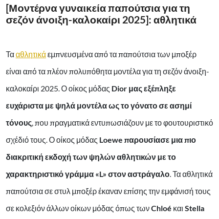
[Μοντέρνα γυναικεία παπούτσια για τη
σεζόν άνοιξη-καλοκαίρι 2025]: αθλητικά
Τα
αθλητικά
εμπνευσμένα από τα παπούτσια των μποξέρ
είναι από τα πλέον πολυπόθητα μοντέλα για τη σεζόν άνοιξη-
καλοκαίρι 2025. Ο οίκος μόδας
Dior μας εξέπληξε
ευχάριστα με ψηλά μοντέλα ως το γόνατο σε ασημί
τόνους
, που πραγματικά εντυπωσιάζουν με το φουτουριστικό
σχέδιό τους.
Ο οίκος μόδας
Loewe παρουσίασε μια πιο
διακριτική εκδοχή των ψηλών αθλητικών με το
χαρακτηριστικό γράμμα «L» στον αστράγαλο
. Τα αθλητικά
παπούτσια σε στυλ μποξέρ έκαναν επίσης την εμφάνισή τους
σε κολεξιόν άλλων οίκων μόδας όπως των
Chloé
και
Stella