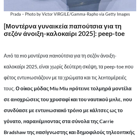
Prada – Photo by Victor VIRGILE/Gamma-Rapho via Getty Images
[Μοντέρνα γυναικεία παπούτσια για τη
σεζόν άνοιξη-καλοκαίρι 2025]: peep-toe
Από τα πιο μοντέρνα παπούτσια για τη σεζόν άνοιξη-
καλοκαίρι 2025, είναι χωρίς δεύτερη σκέψη, τα peep-toe που
φέτος εντυπωσιάζουν με τα χρώματα και τις λεπτομέρειές
τους.
Ο οίκος μόδας Miu Miu πρότεινε τολμηρά μοντέλα
σε αποχρώσεις του χρυσαφί και του ναυτικού μπλε, που
συνδύασε με εντυπωσιακό τρόπο με κάλτσες ως το
γόνατο, παραπέμποντας στα σύνολα της Carrie
Bradshaw της πασίγνωστης και δημοφιλούς τηλεοπτικής