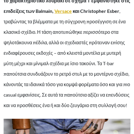
το χαρακτηριστικό λουράκι σε σχήμα T εμφανίστηκε στις
επιδείξεις των Balmain,
Versace
και Christopher Esber
,
τραβώντας τα βλέμματα με τη σύγχρονη προσέγγιση σε ένα
κλασικό σχέδιο. Η τάση αποτυπώθηκε περισσότερο στα
ψηλοτάκουνα πέδιλα, αλλά οι σχεδιαστές πρότειναν επίσης
ενδιαφέρουσες εκδοχές – από κλειστά μοντέλα με μυτερή
μύτη μέχρι και μίνιμαλ σχέδια με ίσιο τακούνι. Τα T-bar
παπούτσια συνδυάζουν το ρετρό στυλ με το μοντέρνο σχέδιο,
κάνοντάς τα ιδανικά τόσο για κομψά φορέματα όσο και για πιο
casual εμφανίσεις. Σε αυτά τα παπούτσια αξίζει να επενδύσεις
και να προσθέσεις ένα ή και δύο ζευγάρια στη συλλογή σου!