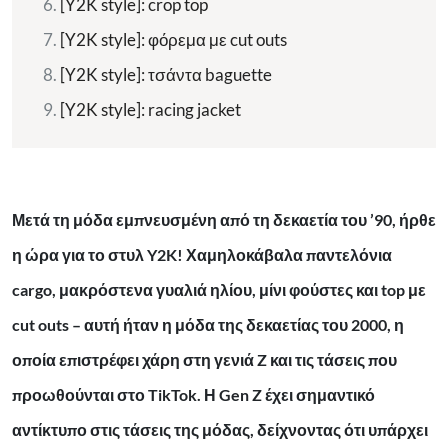
[Y2K style]: crop top
[Y2K style]: φόρεμα με cut outs
[Y2K style]: τσάντα baguette
[Y2K style]: racing jacket
Μετά τη μόδα εμπνευσμένη από τη δεκαετία του ’90, ήρθε
η ώρα για το στυλ Y2K! Χαμηλοκάβαλα παντελόνια
cargo, μακρόστενα γυαλιά ηλίου, μίνι φούστες και top με
cut outs – αυτή ήταν η μόδα της δεκαετίας του 2000, η
οποία επιστρέφει χάρη στη γενιά Z και τις τάσεις που
προωθούνται στο TikTok. Η Gen Z έχει σημαντικό
αντίκτυπο στις τάσεις της μόδας, δείχνοντας ότι υπάρχει