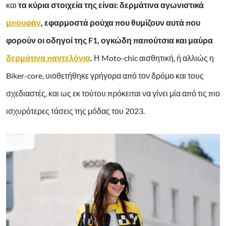
και
τα κύρια στοιχεία της είναι: δερμάτινα αγωνιστικά
μπουφάν
, εφαρμοστά ρούχα που θυμίζουν αυτά που
φορούν οι οδηγοί της F1, ογκώδη παπούτσια και μαύρα
δερμάτινα παντελόνια
.
Η Moto-chic αισθητική, ή αλλιώς η
Biker-core, υιοθετήθηκε γρήγορα από τον δρόμο και τους
σχεδιαστές, και ως εκ τούτου πρόκειται να γίνει μία από τις πιο
ισχυρότερες τάσεις της μόδας του 2023.