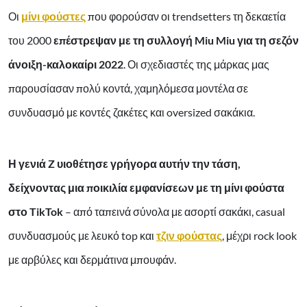
Οι
μίνι φούστες
που φορούσαν οι trendsetters τη δεκαετία
του 2000
επέστρεψαν με τη συλλογή Miu Miu για τη σεζόν
άνοιξη-καλοκαίρι 2022
. Οι σχεδιαστές της μάρκας μας
παρουσίασαν πολύ κοντά, χαμηλόμεσα μοντέλα σε
συνδυασμό με κοντές ζακέτες και oversized σακάκια.
Η γενιά Z υιοθέτησε γρήγορα αυτήν την τάση,
δείχνοντας μια ποικιλία εμφανίσεων με τη μίνι φούστα
στο TikTok
– από ταπεινά σύνολα με ασορτί σακάκι, casual
συνδυασμούς με λευκό top και
τζιν φούστας
, μέχρι rock look
με αρβύλες και δερμάτινα μπουφάν.