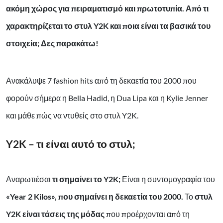
ακόμη χώρος για πειραματισμό και πρωτοτυπία. Από τι
χαρακτηρίζεται το στυλ Y2K και ποια είναι τα βασικά του
στοιχεία; Δες παρακάτω!
Ανακάλυψε 7 fashion hits από τη δεκαετία του 2000 που
φορούν σήμερα η Bella Hadid, η Dua Lipa και η Kylie Jenner
και μάθε πώς να ντυθείς στο στυλ Y2K.
Y2K – τι είναι αυτό το στυλ;
Αναρωτιέσαι
τι σημαίνει το Y2K;
Είναι η συντομογραφία του
«Year 2 Kilos», που σημαίνει η δεκαετία του 2000.
Το
στυλ
Y2K είναι τάσεις της μόδας
που προέρχονται από τη