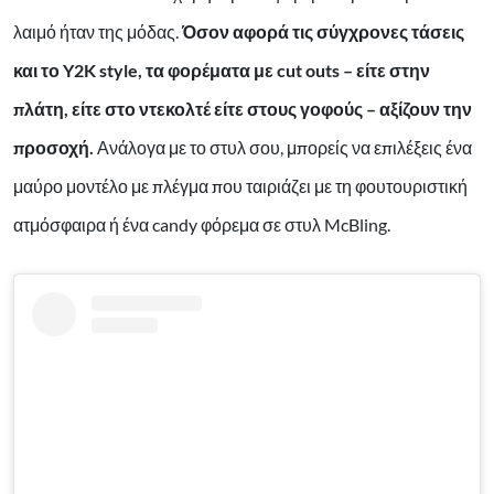
λαιμό ήταν της μόδας.
Όσον αφορά τις σύγχρονες τάσεις
και το Y2K style, τα φορέματα με cut outs – είτε στην
πλάτη, είτε στο ντεκολτέ είτε στους γοφούς – αξίζουν την
προσοχή.
Ανάλογα με το στυλ σου, μπορείς να επιλέξεις ένα
μαύρο μοντέλο με πλέγμα που ταιριάζει με τη φουτουριστική
ατμόσφαιρα ή ένα candy φόρεμα σε στυλ McBling.