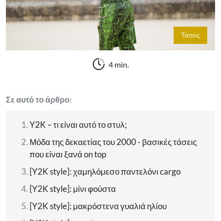
Τάσεις
4 min.
Σε αυτό το άρθρο:
Y2K – τι είναι αυτό το στυλ;
Μόδα της δεκαετίας του 2000 - βασικές τάσεις
που είναι ξανά on top
[Y2K style]: χαμηλόμεσο παντελόνι cargo
[Y2K style]: μίνι φούστα
[Y2K style]: μακρόστενα γυαλιά ηλίου