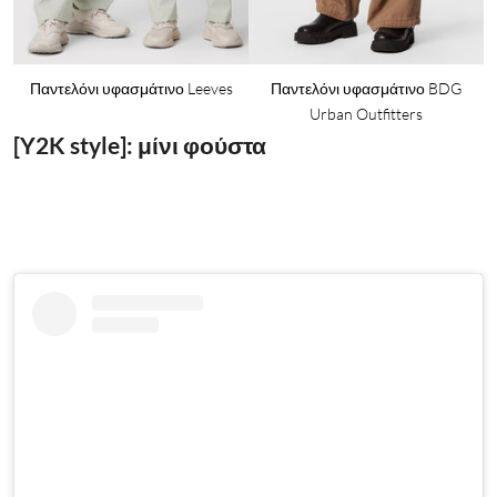
y
Παντελόνι υφασμάτινο Leeves
Παντελόνι υφασμάτινο BDG
Urban Outfitters
[Y2K style]: μίνι φούστα