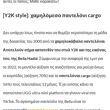
αυτές οι τάσεις; Μάθε παρακάτω!
[Y2K style]: χαμηλόμεσο παντελόνι cargo
Δεν υπάρχει ίσως τίποτα που να θυμίζει περισσότερο τη μόδα
της δεκαετίας του 2000 από τα
χαμηλοκάβαλα παντελόνια.
Αποτελούν σήμα κατατεθέν του στυλ Y2K και της εικόνας
του, της Bella Hadid
. Σύμφωνα με την αναφορά της Lyst για
το 2022, το μοντέλο αύξησε τις αναζητήσεις για ρούχα όπως
οι κορσέδες (αύξηση 70%) και τα
παντελόνια cargo
(αύξηση
56%) τους τελευταίους 12 μήνες. Έχει επίσης κάνει τα
παπούτσια UGG ultra mini platform να γίνουν viral στο
TikTok. Το αγαπημένο παντελόνι της Bella είναι το
προαναφερθέν
παντελόνι cargo
, το οποίο είναι oversized