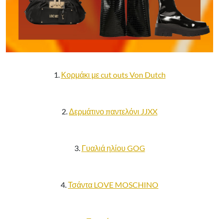
1.
Κορμάκι με cut outs Von Dutch
2.
Δερμάτινο παντελόνι JJXX
3.
Γυαλιά ηλίου GOG
4.
Τσάντα LOVE MOSCHINO