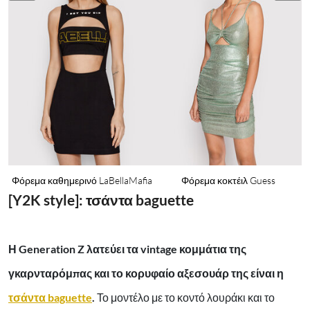
Φόρεμα καθημερινό LaBellaMafia
Φόρεμα κοκτέιλ Guess
[Y2K style]: τσάντα baguette
Η Generation Z λατεύει τα vintage κομμάτια της
γκαρνταρόμπας και το κορυφαίο αξεσουάρ της είναι η
τσάντα baguette
.
Το μοντέλο με το κοντό λουράκι και το