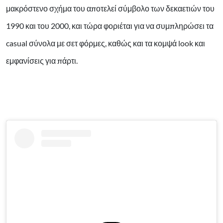
μακρόστενο σχήμα του αποτελεί σύμβολο των δεκαετιών του
1990 και του 2000, και τώρα φοριέται για να συμπληρώσει τα
casual σύνολα με σετ φόρμες, καθώς και τα κομψά look και
εμφανίσεις για πάρτι.