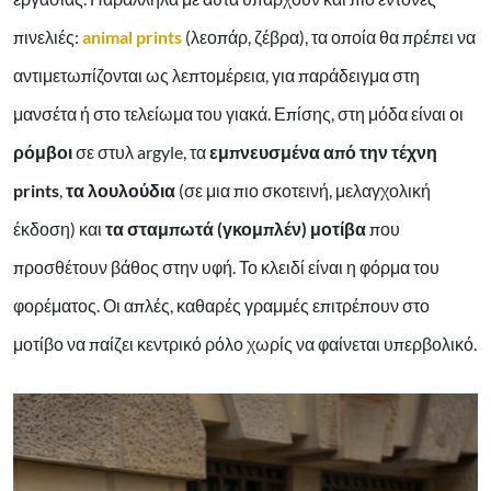
πινελιές:
animal prints
(λεοπάρ, ζέβρα), τα οποία θα πρέπει να
αντιμετωπίζονται ως λεπτομέρεια, για παράδειγμα στη
μανσέτα ή στο τελείωμα του γιακά. Επίσης, στη μόδα είναι οι
ρόμβοι
σε στυλ argyle, τα
εμπνευσμένα από την τέχνη
prints
,
τα λουλούδια
(σε μια πιο σκοτεινή, μελαγχολική
έκδοση) και
τα σταμπωτά (γκομπλέν) μοτίβα
που
προσθέτουν βάθος στην υφή. Το κλειδί είναι η φόρμα του
φορέματος. Οι απλές, καθαρές γραμμές επιτρέπουν στο
μοτίβο να παίζει κεντρικό ρόλο χωρίς να φαίνεται υπερβολικό.