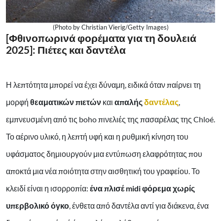
(Photo by Christian Vierig/Getty Images)
[Φθινοπωρινά φορέματα για τη δουλειά
2025]: Πιέτες και δαντέλα
Η λεπτότητα μπορεί να έχει δύναμη, ειδικά όταν παίρνει τη
μορφή
θεαματικών πιετών
και
απαλής
δαντέλας
,
εμπνευσμένη από τις boho πινελιές της πασαρέλας της Chloé.
Το αέρινο υλικό, η λεπτή υφή και η ρυθμική κίνηση του
υφάσματος δημιουργούν μια εντύπωση ελαφρότητας που
αποκτά μια νέα ποιότητα στην αισθητική του γραφείου. Το
κλειδί είναι η ισορροπία:
ένα πλισέ midi φόρεμα χωρίς
υπερβολικό όγκο
, ένθετα από δαντέλα αντί για διάκενα, ένα