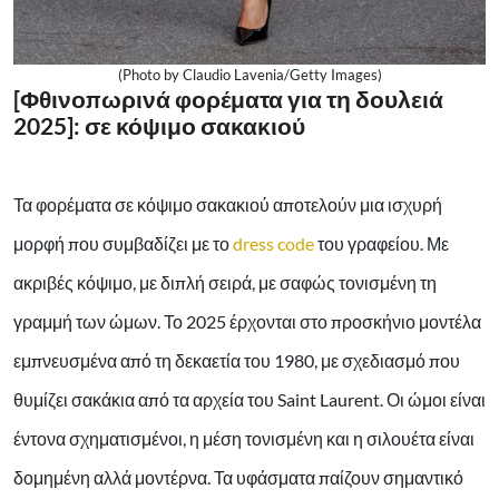
(Photo by Claudio Lavenia/Getty Images)
[Φθινοπωρινά φορέματα για τη δουλειά
2025]: σε κόψιμο σακακιού
Τα φορέματα σε κόψιμο σακακιού αποτελούν μια ισχυρή
μορφή που συμβαδίζει με το
dress code
του γραφείου. Με
ακριβές κόψιμο, με διπλή σειρά, με σαφώς τονισμένη τη
γραμμή των ώμων. Το 2025 έρχονται στο προσκήνιο μοντέλα
εμπνευσμένα από τη δεκαετία του 1980, με σχεδιασμό που
θυμίζει σακάκια από τα αρχεία του Saint Laurent. Οι ώμοι είναι
έντονα σχηματισμένοι, η μέση τονισμένη και η σιλουέτα είναι
δομημένη αλλά μοντέρνα. Τα υφάσματα παίζουν σημαντικό