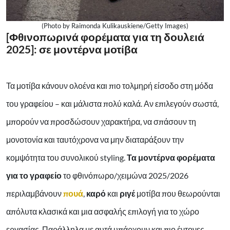
(Photo by Raimonda Kulikauskiene/Getty Images)
[Φθινοπωρινά φορέματα για τη δουλειά
2025]: σε μοντέρνα μοτίβα
Τα μοτίβα κάνουν ολοένα και πιο τολμηρή είσοδο στη μόδα
του γραφείου – και μάλιστα πολύ καλά. Αν επιλεγούν σωστά,
μπορούν να προσδώσουν χαρακτήρα, να σπάσουν τη
μονοτονία και ταυτόχρονα να μην διαταράξουν την
κομψότητα του συνολικού styling.
Τα μοντέρνα φορέματα
για το γραφείο
το φθινόπωρο/χειμώνα 2025/2026
περιλαμβάνουν
πουά
,
καρό
και
ριγέ
μοτίβα που θεωρούνται
απόλυτα κλασικά και μια ασφαλής επιλογή για το χώρο
εργασίας. Παράλληλα με αυτά υπάρχουν και πιο έντονες