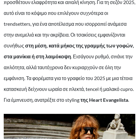
προσθέτουν ελαφρότητα και απαλή κίνηση. Για τη σεζόν 2025,
αυτό είναι το κόψιμο που επιλέγουν συχνότερα οι
trendsetters, για ένα αποτέλεσμα που ισορροπεί ανάμεσα
στην ανεμελιά και την ακρίβεια. Οι τσακίσεις εμφανίζονται
συνήθως
στη μέση, κατά μήκος της γραμμής των γοφών,
στα μανίκια ή στη λαιμόκοψη
. Εισάγουν ρυθμό, σπάνε την
απλότητα, αλλά ταυτόχρονα δεν κυριαρχούν σε όλη την
εμφάνιση. Τα φορέματα για το γραφείο του 2025 με μια τέτοια
κατασκευή δείχνουν ωραία σε πλεκτά, tencel ή μαλακό cupro.
Για έμπνευση, ανατρέξτε στο styling
της Heart Evangelista
.