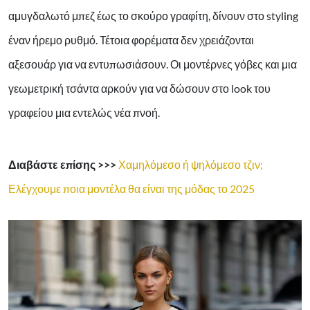
αμυγδαλωτό μπεζ έως το σκούρο γραφίτη, δίνουν στο styling
έναν ήρεμο ρυθμό. Τέτοια φορέματα δεν χρειάζονται
αξεσουάρ για να εντυπωσιάσουν. Οι μοντέρνες γόβες και μια
γεωμετρική τσάντα αρκούν για να δώσουν στο look του
γραφείου μια εντελώς νέα πνοή.
Διαβάστε επίσης >>>
Χαμηλόμεσο ή ψηλόμεσο τζιν;
Ελέγχουμε ποια μοντέλα θα είναι της μόδας το 2025