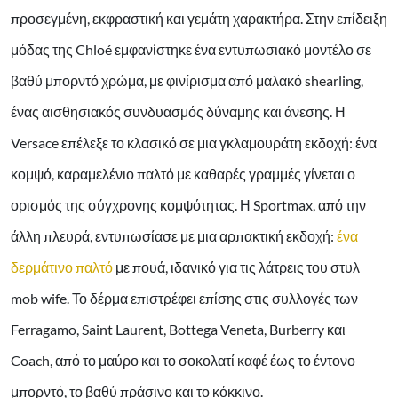
προσεγμένη, εκφραστική και γεμάτη χαρακτήρα. Στην επίδειξη
μόδας της Chloé εμφανίστηκε ένα εντυπωσιακό μοντέλο σε
βαθύ μπορντό χρώμα, με φινίρισμα από μαλακό shearling,
ένας αισθησιακός συνδυασμός δύναμης και άνεσης. Η
Versace επέλεξε το κλασικό σε μια γκλαμουράτη εκδοχή: ένα
κομψό, καραμελένιο παλτό με καθαρές γραμμές γίνεται ο
ορισμός της σύγχρονης κομψότητας. Η Sportmax, από την
άλλη πλευρά, εντυπωσίασε με μια αρπακτική εκδοχή:
ένα
δερμάτινο παλτό
με πουά, ιδανικό για τις λάτρεις του στυλ
mob wife. Το δέρμα επιστρέφει επίσης στις συλλογές των
Ferragamo, Saint Laurent, Bottega Veneta, Burberry και
Coach, από το μαύρο και το σοκολατί καφέ έως το έντονο
μπορντό, το βαθύ πράσινο και το κόκκινο.