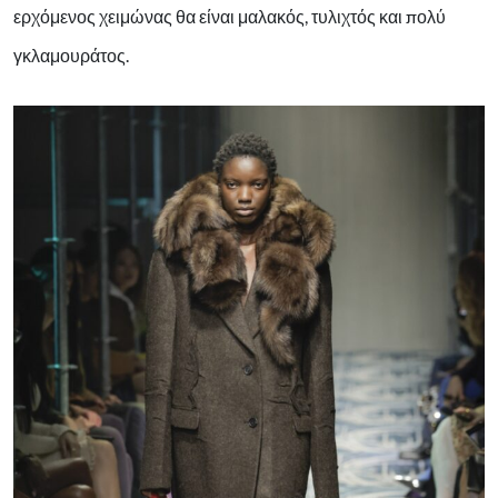
ερχόμενος χειμώνας θα είναι μαλακός, τυλιχτός και πολύ
γκλαμουράτος.