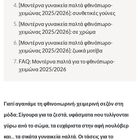
[Μοντέρνα γυναικεία παλτά φθινόπωρο-
χειμώνας 2025/2026]: συνθετικές γούνες
[Μοντέρνα γυναικεία παλτά φθινόπωρο-
χειμώνας 2025/2026]: σε χρώμα
[Μοντέρνα γυναικεία παλτά φθινόπωρο-
χειμώνας 2025/2026]: ζωικά μοτίβα
FAQ: Μοντέρνα παλτά για το φθινόπωρο-
χειμώνα 2025/2026
Γιατί αγαπάμε τη φθινοπωρινή-χειμερινή σεζόν στη
μόδα; Σίγουρα για τα ζεστά, υφάσματα που τυλίγονται
γύρω από το σώμα, τα ευχάριστα στην αφή πουλόβερ
και… τα σικάτα γυναικεία παλτά. Οι τάσεις για το