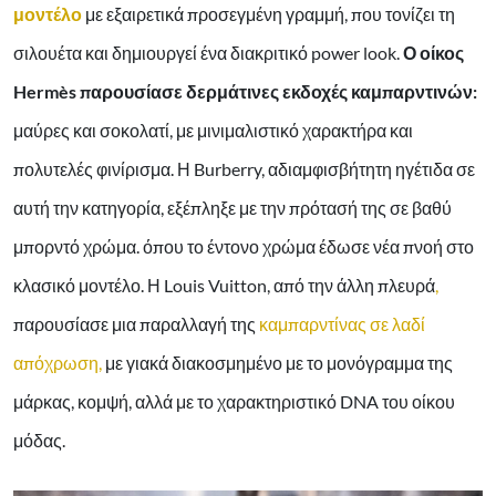
μοντέλο
με εξαιρετικά προσεγμένη γραμμή, που τονίζει τη
σιλουέτα και δημιουργεί ένα διακριτικό power look.
Ο οίκος
Hermès παρουσίασε δερμάτινες εκδοχές καμπαρντινών:
μαύρες και σοκολατί, με μινιμαλιστικό χαρακτήρα και
πολυτελές φινίρισμα. Η Burberry, αδιαμφισβήτητη ηγέτιδα σε
αυτή την κατηγορία, εξέπληξε με την πρότασή της σε βαθύ
μπορντό χρώμα. όπου το έντονο χρώμα έδωσε νέα πνοή στο
κλασικό μοντέλο. Η Louis Vuitton, από την άλλη πλευρά
,
παρουσίασε μια παραλλαγή της
καμπαρντίνας σε λαδί
απόχρωση,
με γιακά διακοσμημένο με το μονόγραμμα της
μάρκας, κομψή, αλλά με το χαρακτηριστικό DNA του οίκου
μόδας.