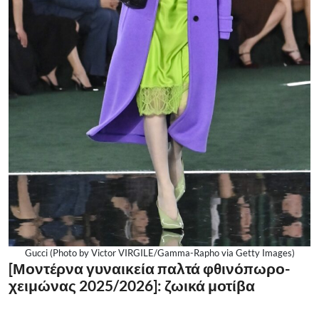
Gucci (Photo by Victor VIRGILE/Gamma-Rapho via Getty Images)
[Μοντέρνα γυναικεία παλτά φθινόπωρο-
χειμώνας 2025/2026]: ζωικά μοτίβα