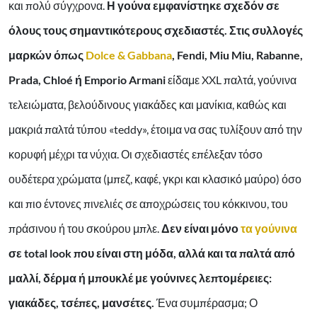
και πολύ σύγχρονα.
Η γούνα εμφανίστηκε σχεδόν σε
όλους τους σημαντικότερους σχεδιαστές. Στις συλλογές
μαρκών όπως
Dolce & Gabbana
, Fendi, Miu Miu, Rabanne,
Prada, Chloé ή Emporio Armani
είδαμε XXL παλτά, γούνινα
τελειώματα, βελούδινους γιακάδες και μανίκια, καθώς και
μακριά παλτά τύπου «teddy», έτοιμα να σας τυλίξουν από την
κορυφή μέχρι τα νύχια. Οι σχεδιαστές επέλεξαν τόσο
ουδέτερα χρώματα (μπεζ, καφέ, γκρι και κλασικό μαύρο) όσο
και πιο έντονες πινελιές σε αποχρώσεις του κόκκινου, του
πράσινου ή του σκούρου μπλε.
Δεν είναι μόνο
τα γούνινα
σε total look που είναι στη μόδα, αλλά και τα παλτά από
μαλλί, δέρμα ή μπουκλέ με γούνινες λεπτομέρειες:
γιακάδες, τσέπες, μανσέτες.
Ένα συμπέρασμα; Ο