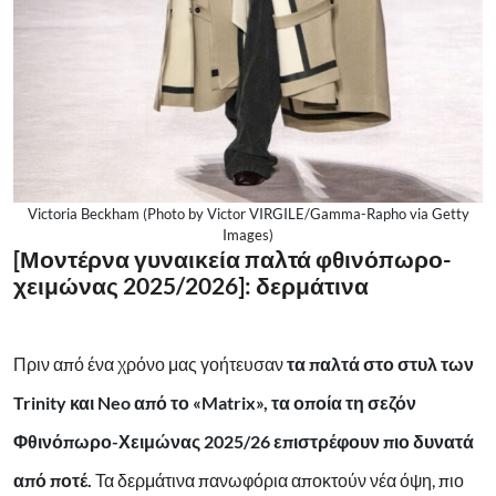
Victoria Beckham (Photo by Victor VIRGILE/Gamma-Rapho via Getty
Images)
[Μοντέρνα γυναικεία παλτά φθινόπωρο-
χειμώνας 2025/2026]: δερμάτινα
Πριν από ένα χρόνο μας γοήτευσαν
τα παλτά στο στυλ των
Trinity και Neo από το «Matrix», τα οποία τη σεζόν
Φθινόπωρο-Χειμώνας 2025/26 επιστρέφουν πιο δυνατά
από ποτέ.
Τα δερμάτινα πανωφόρια αποκτούν νέα όψη, πιο