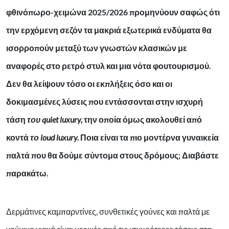
φθινόπωρο-χειμώνα 2025/2026 προμηνύουν σαφώς ότι
την ερχόμενη σεζόν τα μακριά εξωτερικά ενδύματα θα
ισορροπούν μεταξύ των γνωστών κλασικών με
αναφορές στο ρετρό στυλ και μια νότα φουτουρισμού.
Δεν θα λείψουν τόσο οι εκπλήξεις όσο και οι
δοκιμασμένες λύσεις που εντάσσονται στην ισχυρή
τάση
του quiet luxury,
την οποία όμως ακολουθεί από
κοντά
το loud luxury.
Ποια είναι τα πιο μοντέρνα γυναικεία
παλτά που θα δούμε σύντομα στους δρόμους; Διαβάστε
παρακάτω.
Δερμάτινες καμπαρντίνες, συνθετικές γούνες και παλτά με