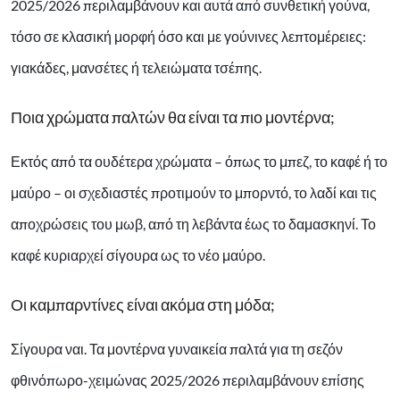
2025/2026 περιλαμβάνουν και αυτά από συνθετική γούνα,
τόσο σε κλασική μορφή όσο και με γούνινες λεπτομέρειες:
γιακάδες, μανσέτες ή τελειώματα τσέπης.
Ποια χρώματα παλτών θα είναι τα πιο μοντέρνα;
Εκτός από τα ουδέτερα χρώματα – όπως το μπεζ, το καφέ ή το
μαύρο – οι σχεδιαστές προτιμούν το μπορντό, το λαδί και τις
αποχρώσεις του μωβ, από τη λεβάντα έως το δαμασκηνί. Το
καφέ κυριαρχεί σίγουρα ως το νέο μαύρο.
Οι καμπαρντίνες είναι ακόμα στη μόδα;
Σίγουρα ναι. Τα μοντέρνα γυναικεία παλτά για τη σεζόν
φθινόπωρο-χειμώνας 2025/2026 περιλαμβάνουν επίσης