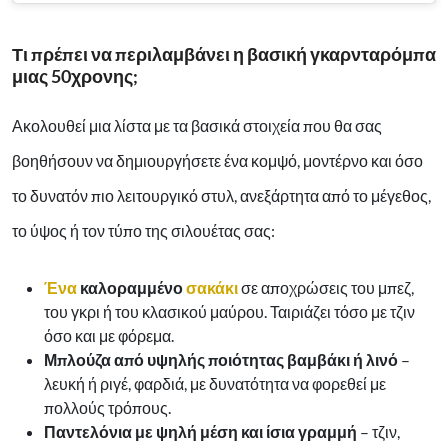
Τι πρέπει να περιλαμβάνει η βασική γκαρνταρόμπα
μιας 50χρονης;
Ακολουθεί μια λίστα με τα βασικά στοιχεία που θα σας
βοηθήσουν να δημιουργήσετε ένα κομψό, μοντέρνο και όσο
το δυνατόν πιο λειτουργικό στυλ, ανεξάρτητα από το μέγεθος,
το ύψος ή τον τύπο της σιλουέτας σας:
Ένα
καλοραμμένο
σακάκι
σε αποχρώσεις του μπεζ,
του γκρι ή του κλασικού μαύρου. Ταιριάζει τόσο με τζιν
όσο και με φόρεμα.
Μπλούζα από υψηλής ποιότητας βαμβάκι ή λινό
–
λευκή ή ριγέ, φαρδιά, με δυνατότητα να φορεθεί με
πολλούς τρόπους.
Παντελόνια με ψηλή μέση και ίσια γραμμή
– τζιν,