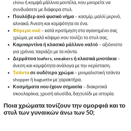
chino ή κομψά μάλλινα μοντέλα, που μπορείτε να
συνδυάσετε με διάφορα στυλ.
Πουλόβερ από φυσικό νήμα
– κασμίρ, μαλλί μερινό,
αλπακά. Άνεση και κομψότητα σε ένα.
Φόρεμα midi
– κατά προτίμηση στο αγαπημένο σας
χρώμα, με καλό κόψιμο που τονίζει το στυλ σας.
Καμπαρντίνα ή κλασικό μάλλινο παλτό
– αξιόπιστο
για χρόνια, ταιριάζει με τα πάντα.
Δερμάτινα loafers, sneakers ή κλασικά μποτάκια
–
άνεση και κομψότητα ανάλογα με την περίσταση.
Τσάντα
σε ουδέτερο χρώμα
– μινιμαλιστική τσάντα
shopper ή baguette με χαρακτήρα.
Κοσμήματα που έχουν σημασία
– διακριτικά
σκουλαρίκια, χρυσή αλυσίδα, δαχτυλίδι με ιστορία.
Ποια χρώματα τονίζουν την ομορφιά και το
στυλ των γυναικών άνω των 50;