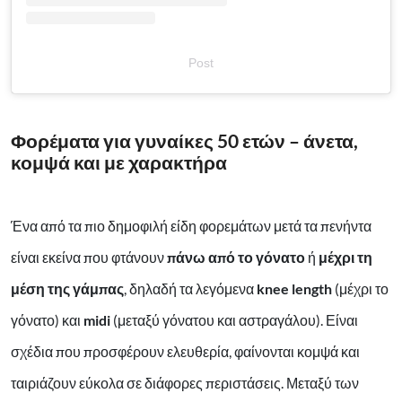
Post
Φορέματα για γυναίκες 50 ετών – άνετα,
κομψά και με χαρακτήρα
Ένα από τα πιο δημοφιλή είδη φορεμάτων μετά τα πενήντα
είναι εκείνα που φτάνουν
πάνω από το γόνατο
ή
μέχρι τη
μέση της γάμπας
, δηλαδή τα λεγόμενα
knee length
(μέχρι το
γόνατο) και
midi
(μεταξύ γόνατου και αστραγάλου). Είναι
σχέδια που προσφέρουν ελευθερία, φαίνονται κομψά και
ταιριάζουν εύκολα σε διάφορες περιστάσεις. Μεταξύ των