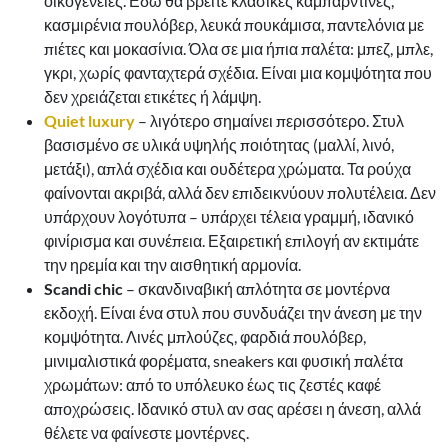
οικογένειες. Εδώ θα βρείτε κλασικές καμπαρντίνες,
κασμιρένια πουλόβερ, λευκά πουκάμισα, παντελόνια με
πιέτες και μοκασίνια. Όλα σε μια ήπια παλέτα: μπεζ, μπλε,
γκρι, χωρίς φανταχτερά σχέδια. Είναι μια κομψότητα που
δεν χρειάζεται ετικέτες ή λάμψη.
Quiet luxury
– λιγότερο σημαίνει περισσότερο. Στυλ
βασισμένο σε υλικά υψηλής ποιότητας (μαλλί, λινό,
μετάξι), απλά σχέδια και ουδέτερα χρώματα. Τα ρούχα
φαίνονται ακριβά, αλλά δεν επιδεικνύουν πολυτέλεια. Δεν
υπάρχουν λογότυπα – υπάρχει τέλεια γραμμή, ιδανικό
φινίρισμα και συνέπεια. Εξαιρετική επιλογή αν εκτιμάτε
την ηρεμία και την αισθητική αρμονία.
Scandi chic
– σκανδιναβική απλότητα σε μοντέρνα
εκδοχή. Είναι ένα στυλ που συνδυάζει την άνεση με την
κομψότητα. Λινές μπλούζες, φαρδιά πουλόβερ,
μινιμαλιστικά φορέματα, sneakers και φυσική παλέτα
χρωμάτων: από το υπόλευκο έως τις ζεστές καφέ
αποχρώσεις. Ιδανικό στυλ αν σας αρέσει η άνεση, αλλά
θέλετε να φαίνεστε μοντέρνες.