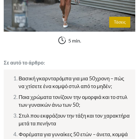
Τάσεις
5 min.
Σε αυτό το άρθρο:
Βασική γκαρνταρόμπα για μια 50χρονη – πώς
να χτίσετε ένα κομψό στυλ από το μηδέν;
Ποια χρώματα τονίζουν την ομορφιά και το στυλ
των γυναικών άνω των 50;
Στυλ που εκφράζουν την τάξη και τον χαρακτήρα
μετά τα πενήντα
Φορέματα για γυναίκες 50 ετών – άνετα, κομψά