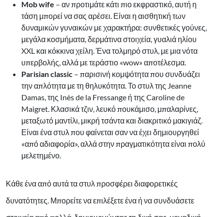
Mob wife
– αν προτιμάτε κάτι πιο εκφραστικό, αυτή η
τάση μπορεί να σας αρέσει. Είναι η αισθητική των
δυναμικών γυναικών με χαρακτήρα: συνθετικές γούνες,
μεγάλα κοσμήματα, δερμάτινα στοιχεία, γυαλιά ηλίου
XXL και κόκκινα χείλη. Ένα τολμηρό στυλ, με μια νότα
υπερβολής, αλλά με τεράστιο «wow» αποτέλεσμα.
Parisian classic
– παρισινή κομψότητα που συνδυάζει
την απλότητα με τη θηλυκότητα. Το στυλ της Jeanne
Damas, της Inès de la Fressange ή της Caroline de
Maigret. Κλασικά τζιν, λευκό πουκάμισο, μπαλαρίνες,
μεταξωτό μαντίλι, μικρή τσάντα και διακριτικό μακιγιάζ.
Είναι ένα στυλ που φαίνεται σαν να έχει δημιουργηθεί
«από αδιαφορία», αλλά στην πραγματικότητα είναι πολύ
μελετημένο.
Κάθε ένα από αυτά τα στυλ προσφέρει διαφορετικές
δυνατότητες. Μπορείτε να επιλέξετε ένα ή να συνδυάσετε