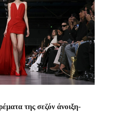
έματα της σεζόν άνοιξη-
υ πρέπει να γνωρίζετε